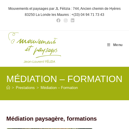
Skip
to
Mouvements et paysages par JL Félizia : 744, Ancien chemin de Hyères
content
83250 La Londe les Maures : +(33) 04 94 71 73 43
Menu
MÉDIATION – FORMATION
>
Prestations
>
Médiation – Formation
Médiation paysagère, formations