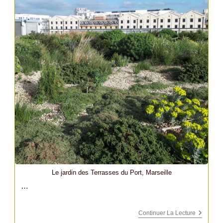
Le jardin des Terrasses du Port, Marseille
…
Les
Continuer La Lecture
Terrasse