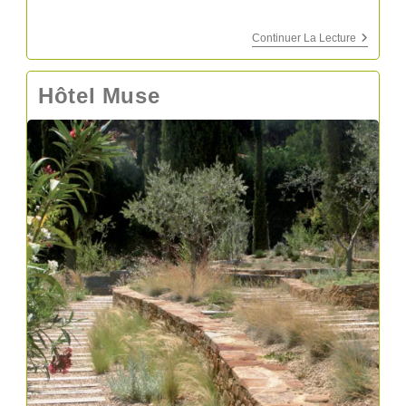
L’eautel
Continuer La Lecture
–
Hôtel
Restaura
Hôtel Muse