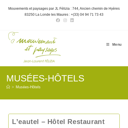
Skip
to
Mouvements et paysages par JL Félizia : 744, Ancien chemin de Hyères
content
83250 La Londe les Maures : +(33) 04 94 71 73 43
Menu
MUSÉES-HÔTELS
>
Musées-Hôtels
L’eautel – Hôtel Restaurant