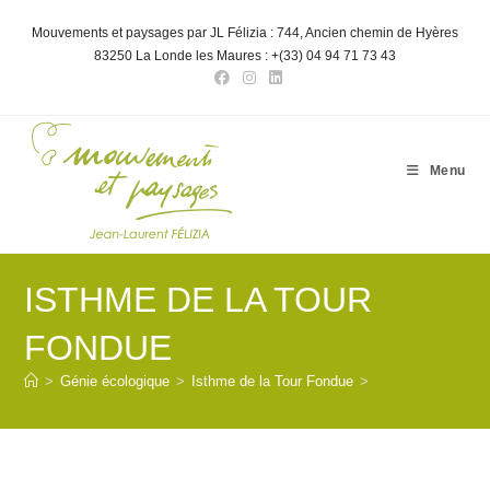
Skip
to
Mouvements et paysages par JL Félizia : 744, Ancien chemin de Hyères
content
83250 La Londe les Maures : +(33) 04 94 71 73 43
Menu
ISTHME DE LA TOUR
FONDUE
>
Génie écologique
>
Isthme de la Tour Fondue
>