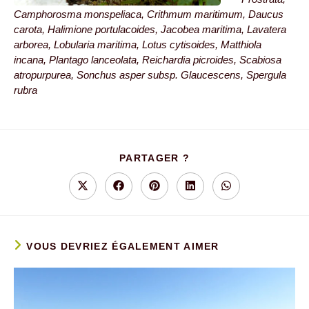
Camphorosma monspeliaca, Crithmum maritimum, Daucus
carota, Halimione portulacoides, Jacobea maritima, Lavatera
arborea, Lobularia maritima, Lotus cytisoides, Matthiola
incana, Plantago lanceolata, Reichardia picroides, Scabiosa
atropurpurea, Sonchus asper subsp. Glaucescens, Spergula
rubra
PARTAGER
PARTAGER ?
CE
CONTENU
Ouvrir
Ouvrir
Ouvrir
Ouvrir
Ouvrir
dans
dans
dans
dans
dans
une
une
une
une
une
autre
autre
autre
autre
autre
fenêtre
fenêtre
fenêtre
fenêtre
fenêtre
VOUS DEVRIEZ ÉGALEMENT AIMER