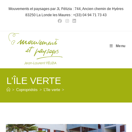
Skip
to
Mouvements et paysages par JL Félizia : 744, Ancien chemin de Hyères
content
83250 La Londe les Maures : +(33) 04 94 71 73 43
Menu
L’ÎLE VERTE
>
Copropriétés
>
L’île verte
>