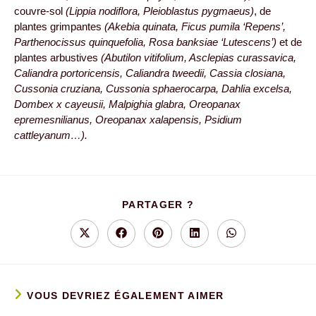
couvre-sol
(Lippia nodiflora, Pleioblastus pygmaeus)
, de
plantes grimpantes
(Akebia quinata, Ficus pumila ‘Repens’,
Parthenocissus quinquefolia, Rosa banksiae ‘Lutescens’)
et de
plantes arbustives
(Abutilon vitifolium, Asclepias curassavica,
Caliandra portoricensis, Caliandra tweedii, Cassia closiana,
Cussonia cruziana, Cussonia sphaerocarpa, Dahlia excelsa,
Dombex x cayeusii, Malpighia glabra, Oreopanax
epremesnilianus, Oreopanax xalapensis, Psidium
cattleyanum…).
PARTAGER
PARTAGER ?
CE
CONTENU
Ouvrir
Ouvrir
Ouvrir
Ouvrir
Ouvrir
dans
dans
dans
dans
dans
une
une
une
une
une
autre
autre
autre
autre
autre
fenêtre
fenêtre
fenêtre
fenêtre
fenêtre
VOUS DEVRIEZ ÉGALEMENT AIMER