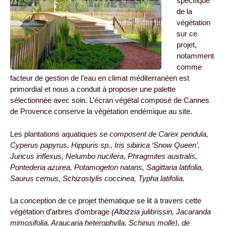
spécifique
de la
végétation
sur ce
projet,
notamment
comme
facteur de gestion de l’eau en climat méditerranéen est
primordial et nous a conduit à proposer une palette
sélectionnée avec soin. L’écran végétal composé de Cannes
de Provence conserve la végétation endémique au site.
Les plantations aquatiques
se composent de Carex pendula,
Cyperus papyrus, Hippuris sp., Iris sibirica ‘Snow Queen’,
Juncus inflexus, Nelumbo nucifera, Phragmites australis,
Pontederia azurea, Potamogeton natans, Sagittaria latifolia,
Saurus cernus, Schizostylis coccinea, Typha latifolia.
La conception de ce projet thématique se lit à travers cette
végétation d’arbres d’ombrage
(Albizzia julibrissin, Jacaranda
mimosifolia, Araucaria heterophylla, Schinus molle), de