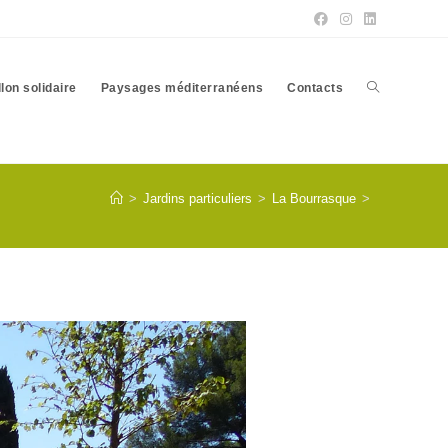
Toggle
llon solidaire
Paysages méditerranéens
Contacts
website
>
Jardins particuliers
>
La Bourrasque
>
search