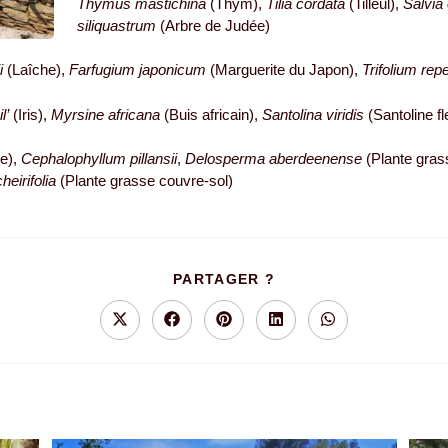
Thymus mastichina
(Thym),
Tilia cordata
(Tilleul),
Salvia 
siliquastrum
(Arbre de Judée)
i
(Laîche),
Farfugium japonicum
(Marguerite du Japon),
Trifolium rep
l’
(Iris),
Myrsine africana
(Buis africain),
Santolina viridis
(Santoline fl
e),
Cephalophyllum pillansii
,
Delosperma aberdeenense
(Plante gras
eirifolia
(Plante grasse couvre-sol)
PARTAGER
PARTAGER ?
CE
CONTENU
Ouvrir
Ouvrir
Ouvrir
Ouvrir
Ouvrir
dans
dans
dans
dans
dans
une
une
une
une
une
autre
autre
autre
autre
autre
fenêtre
fenêtre
fenêtre
fenêtre
fenêtre