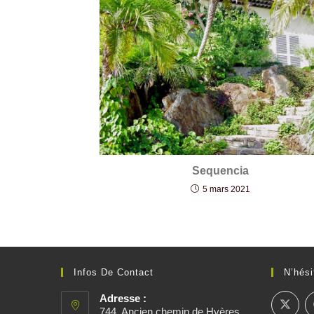
Sequencia
5 mars 2021
Infos De Contact
N’hési
Adresse :
744, Ancien chemin de Hyères