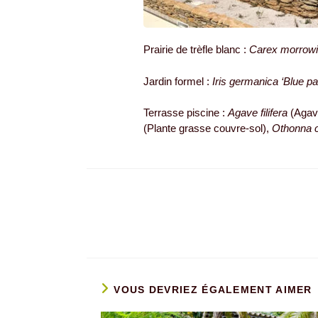
Prairie de trèfle blanc :
Carex morrowi
Jardin formel :
Iris germanica ‘Blue pai
Terrasse piscine :
Agave filifera
(Agav
(Plante grasse couvre-sol),
Othonna ch
VOUS DEVRIEZ ÉGALEMENT AIMER