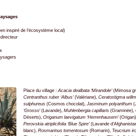
Paysages
éen inspiré de l’écosystème local)
directeur
x
aysagers
Place du village :
Acacia dealbata ‘Mirandole’
(Mimosa gr
Centranthus ruber ‘Albus’
(Valériane),
Ceratostigma will
sulphureus
(Cosmos chocolat),
Jasminum polyanthum
(
‘Grosso’
(Lavande),
Muhlenbergia capillaris
(Graminée),
Déserts),
Origanum laevigatum ‘Herrenhausern’
(Origan
Perovskia atriplicifolia ‘Blue Spire’
(Lavande d’Afghanista
blanc),
Rosmarinus tomentosum
(Romarin),
Teucrium i