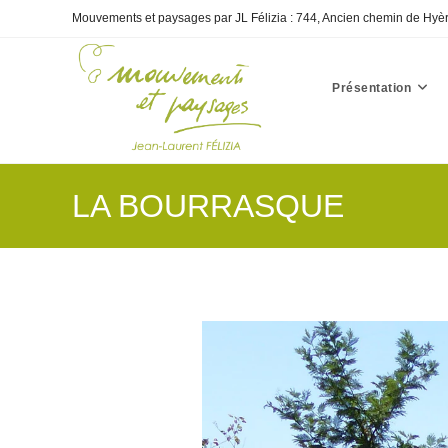
Skip
Mouvements et paysages par JL Félizia : 744, Ancien chemin de Hyè
to
content
Présentation
LA BOURRASQUE