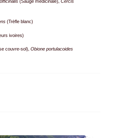
officinalis
(Sauge médicinale),
Cercis
ens
(Trèfle blanc)
eurs ivoires)
se couvre-sol),
Obione portulacoides