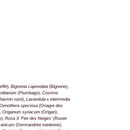
effé),
Bignonia capreolata
(Bignone),
mottianum
(Plumbago),
Cosmos
Jasmin rosé),
Lavandula x intermedia
Oenothera speciosa
(Onagre des
),
Origanum syriacum
(Origan),
n),
Rosa X ‘Fée des Neiges’
(Rosier
rcanicum
(Germandrée iranienne),